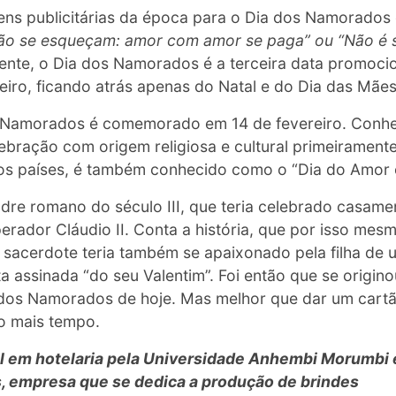
ns publicitárias da época para o Dia dos Namorados 
ão se esqueçam: amor com amor se paga” ou “Não é s
nte, o Dia dos Namorados é a terceira data promocio
eiro, ficando atrás apenas do Natal e do Dia das Mães
s Namorados é comemorado em 14 de fevereiro. Conhe
ebração com origem religiosa e cultural primeiramen
tos países, é também conhecido como o “Dia do Amor
adre romano do século III, que teria celebrado casam
rador Cláudio II. Conta a história, que por isso mesm
sacerdote teria também se apaixonado pela filha de u
a assinada “do seu Valentim”. Foi então que se origin
 dos Namorados de hoje. Mas melhor que dar um cart
to mais tempo.
l em hotelaria pela Universidade Anhembi Morumbi 
s, empresa que se dedica a produção de brindes