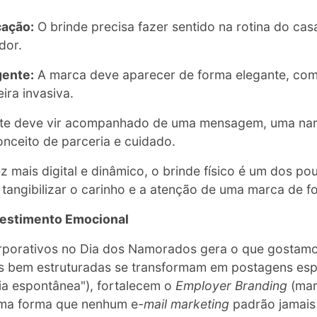
cação:
O brinde precisa fazer sentido na rotina do ca
dor.
gente:
A marca deve aparecer de forma elegante, co
ira invasiva.
te deve vir acompanhado de uma mensagem, uma narr
ceito de parceria e cuidado.
mais digital e dinâmico, o brinde físico é um dos po
angibilizar o carinho e a atenção de uma marca de fo
vestimento Emocional
orporativos no Dia dos Namorados gera o que gostam
 bem estruturadas se transformam em postagens esp
ia espontânea"), fortalecem o
Employer Branding
(mar
 uma forma que nenhum e
-mail marketing
padrão jamais