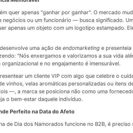
uém quer apenas "ganhar por ganhar". O mercado mu
de negócios ou um funcionário — busca significado. Um
er apenas um objeto com um logotipo estampado. Ele
desenvolve uma ação de
endomarketing
e presenteia
izendo: "Nós enxergamos e valorizamos a sua vida além
a organizacional e no engajamento é imensurável.
esentear um cliente VIP com algo que celebre o cui
e vinhos, velas aromáticas personalizadas ou itens d
ois —, a marca se posiciona não como uma fornecedo
ja o bem-estar daquele indivíduo.
inde Perfeito na Data do Afeto
 de Dia dos Namorados funcione no B2B, é preciso s