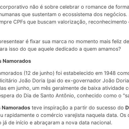
orporativo não é sobre celebrar o romance de forma 
humanas que sustentam o ecossistema dos negócios. Af
mpre CPFs que buscam valorização, reconhecimento e
resentear é fixar sua marca no momento mais feliz d
ara isso do que aquele dedicado a quem amamos?
os Namorados
Namorados (12 de junho) foi estabelecido em 1948 com
icitário João Doria (pai do ex-governador João Doria J
das em junho, um mês geralmente de baixa atividade c
véspera do Dia de Santo Antônio, conhecido como o "s
s Namorados
teve inspiração a partir do sucesso do
D
u rapidamente o comércio varejista naquela data. Os
 já de início e abraçaram a nova data nacional.