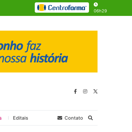
06h29
s
Editais
Contato