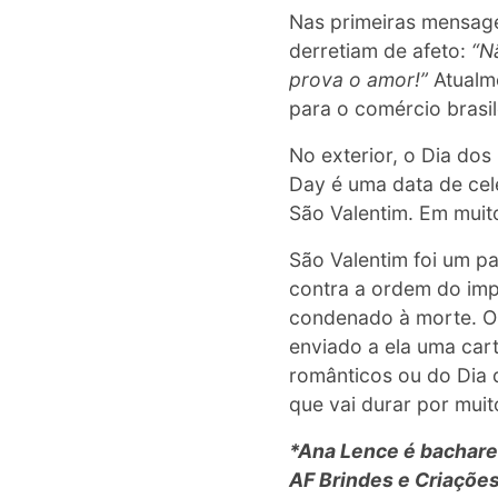
Nas primeiras mensage
derretiam de afeto:
“N
prova o amor!”
Atualme
para o comércio brasil
No exterior, o Dia do
Day é uma data de cel
São Valentim. Em mui
São Valentim foi um p
contra a ordem do impe
condenado à morte. O 
enviado a ela uma cart
românticos ou do Dia
que vai durar por mui
*Ana Lence é bachare
AF Brindes e Criaçõe