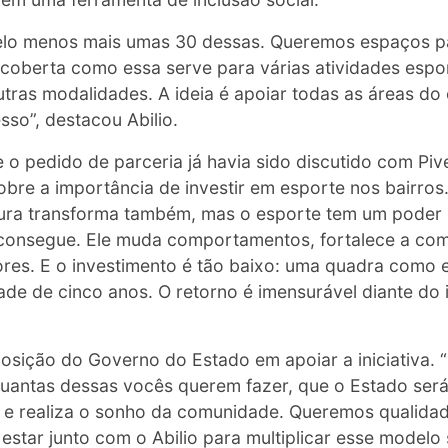
pelo menos mais umas 30 dessas. Queremos espaços p
oberta como essa serve para várias atividades esport
utras modalidades. A ideia é apoiar todas as áreas do 
so”, destacou Abilio.
e o pedido de parceria já havia sido discutido com Pi
re a importância de investir em esporte nos bairros
ltura transforma também, mas o esporte tem um poder
consegue. Ele muda comportamentos, fortalece a com
res. E o investimento é tão baixo: uma quadra como 
ade de cinco anos. O retorno é imensurável diante do 
posição do Governo do Estado em apoiar a iniciativa.
 quantas dessas vocês querem fazer, que o Estado será
 e realiza o sonho da comunidade. Queremos qualidad
star junto com o Abilio para multiplicar esse modelo 