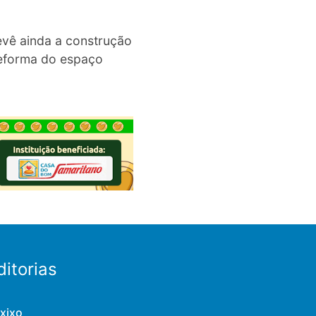
evê ainda a construção
reforma do espaço
ditorias
xixo