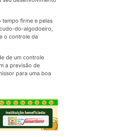
o tempo firme e pelas
bicudo-do-algodoeiro,
e o controle da
e de um controle
om a previsão de
missor para uma boa