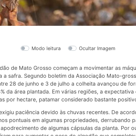
Modo leitura
Ocultar Imagem
odão de Mato Grosso começam a movimentar as máq
a a safra. Segundo boletim da Associação Mato-gros
re 28 de junho e 3 de julho a colheita avançou de fo
 da área plantada. Em várias regiões, a expectativa 
s por hectare, patamar considerado bastante positivo
 exigiu paciência devido às chuvas recentes. De acordo
os pontuais em algumas propriedades, derrubando p
apodrecimento de algumas cápsulas da planta. Por ou
uíram para aumentar o peso do algodão que completo