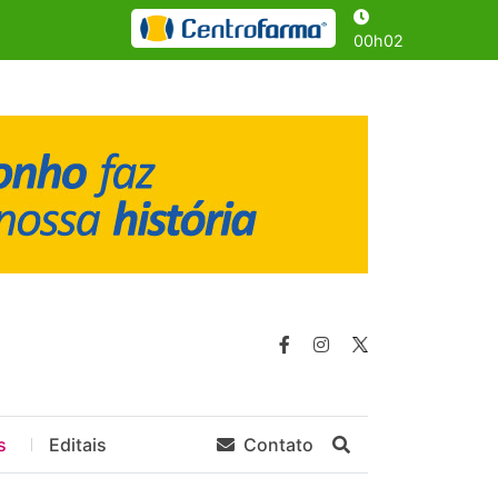
00h02
s
Editais
Contato