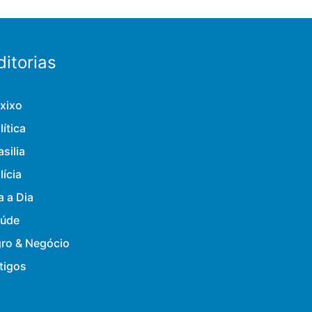
ditorias
xixo
lítica
asilia
lícia
a a Dia
úde
ro & Negócio
tigos