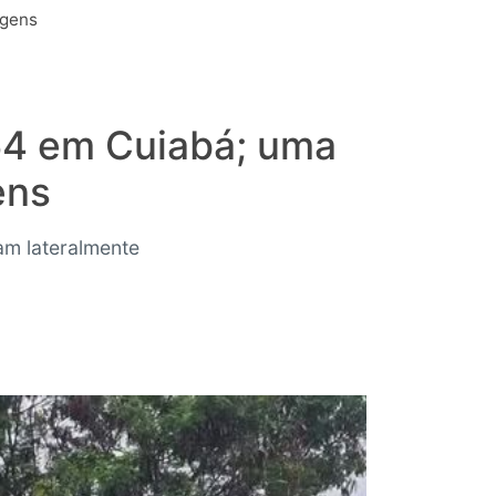
agens
64 em Cuiabá; uma
ens
am lateralmente