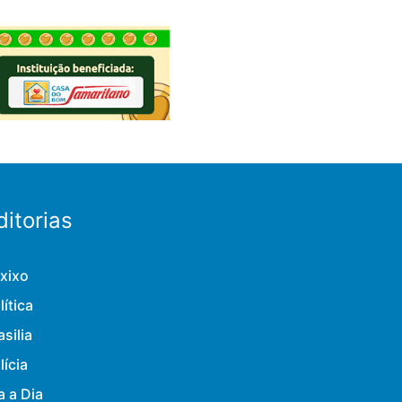
ditorias
xixo
lítica
asilia
lícia
a a Dia