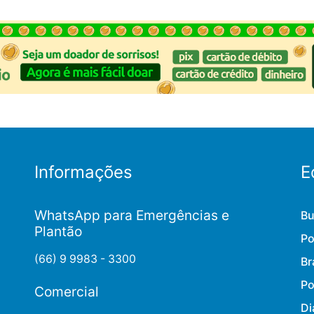
Informações
E
WhatsApp para Emergências e
Bu
Plantão
Po
(66) 9 9983 - 3300
Br
Po
Comercial
Di